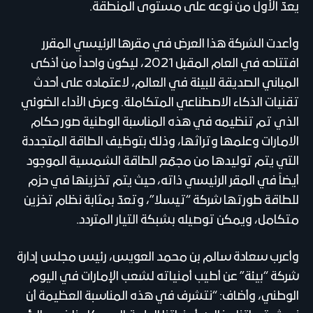
يعدّ الأول من نوعه على مستوى المنطقة.
وأعدت الشركة هذا العرض في مقرها الرئيسي المقرر
افتتاحه في العام المقبل 2021، ليكون واحداً من أذكى
المباني الصديقة للبيئة في العالم، لاعتماده على أحدث
تقنيات الذكاء الاصطناعي المتكاملة. وعرض الأداء الضوئي
الذي تم تنظيمه في هذه المناسبة الوطنية صور حكام
الامارات وعلمها وتراثها، وذلك بتوظيف الطاقة المتجددة
التي يتم توليدها من مجمّع الطاقة الشمسية الموجود
أيضاً في المقر الرئيسي ذاته، حيث يتم تخزينها في حزم
للطاقة طورتها شركة “تيسلا”، وتعدّ بمثابة نظام تخزين
متكامل، ويمكن توصيله بشبكة التيار المتردد.
وأعرب سعادة سالم بن محمد العويس، رئيس مجلس إدارة
شركة “بيئة” عن أطيب أمنياته لشعب الإمارات في اليوم
الوطني، وأضاف: “نتشرف في هذه المناسبة العظيمة أن