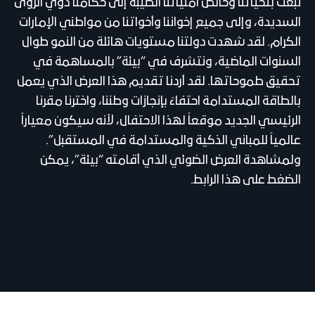
نبعث بتحياتنا وخالص أمنياتنا الطيبة إلى حكامنا ذوي الرؤى
السديدة، وإلى جميع إخواننا وأخواتنا من مواطني الإمارات
الكرام. لقد شهدت دولتنا مستويات هائلة من النمو طوال
السنوات الماضية، ونتشرف في “بيئة” بالمساهمة في
تحقيق طموحاتها. لقد أردنا تقديم هذا العرض الذي يعمل
بالطاقة المستدامة احتفاءً بإنجازات وطننا، واخترنا مقرنا
الرئيسي الجديد موقعاً لهذا الاحتفال، لأنه سيكون معياراً
عالمياً للمباني الذكية والمستدامة في المستقبل”.
ولمشاهدة العرض الضوئي الذي أقامته “بيئة”، يمكن
الضغط على هذا الرابط.