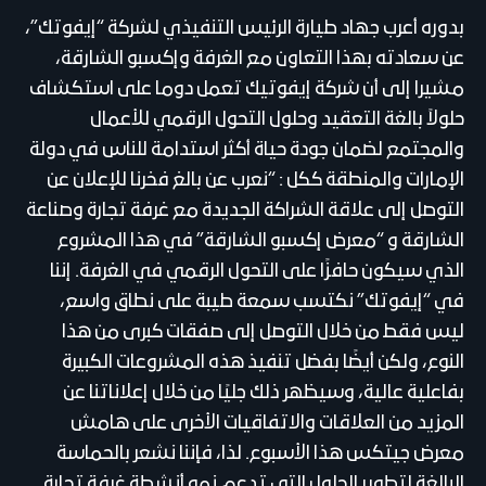
بدوره أعرب جهاد طيارة الرئيس التنفيذي لشركة “إيفوتك”،
عن سعادته بهذا التعاون مع الغرفة وإكسبو الشارقة،
مشيرا إلى أن شركة إيفوتيك تعمل دوما على استكشاف
حلولاً بالغة التعقيد وحلول التحول الرقمي للأعمال
والمجتمع لضمان جودة حياة أكثر استدامة للناس في دولة
الإمارات والمنطقة ككل : “نعرب عن بالغ فخرنا للإعلان عن
التوصل إلى علاقة الشراكة الجديدة مع غرفة تجارة وصناعة
الشارقة و “معرض إكسبو الشارقة” في هذا المشروع
الذي سيكون حافزًا على التحول الرقمي في الغرفة. إننا
في “إيفوتك” نكتسب سمعة طيبة على نطاق واسع،
ليس فقط من خلال التوصل إلى صفقات كبرى من هذا
النوع، ولكن أيضًا بفضل تنفيذ هذه المشروعات الكبيرة
بفاعلية عالية، وسيظهر ذلك جليًا من خلال إعلاناتنا عن
المزيد من العلاقات والاتفاقيات الأخرى على هامش
معرض جيتكس هذا الأسبوع. لذا، فإننا نشعر بالحماسة
البالغة لتطوير الحلول التي تدعم نمو أنشطة غرفة تجارة