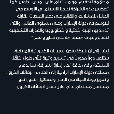
مصمّمة لتحقيق نمو مستدام على المدى الطويل. كما
تعكس هذه الشراكة نهجنا الاستثماري الأوسع في
الهلال للمشاريع، والقائم على دعم المنصات القابلة
للتوسع في دولة الإمارات وعلى مستوى العالم، والتي
تدمج بين البنية التحتية والتكنولوجيا والقدرات التشغيلية
لتقديم قيمة مستدامة على نطاق واسع.”
يُشار إلى أن شبكة شحن السيارات الكهربائية المرتقبة،
ستلعب دوراً محورياً في تسريع وتيرة تبنّي حلول التنقّل
المستدام في كافة أنحاء إمارة الشارقة، بما يدعم
مساعي دولة الإمارات الرامية إلى الحدّ من انبعاثات الكربون
وتعزيز جودة الحياة في المدن وتسهيل التحوّل نحو
مستقبلٍ مستدامٍ قائم على خفض انبعاثات الكربون.