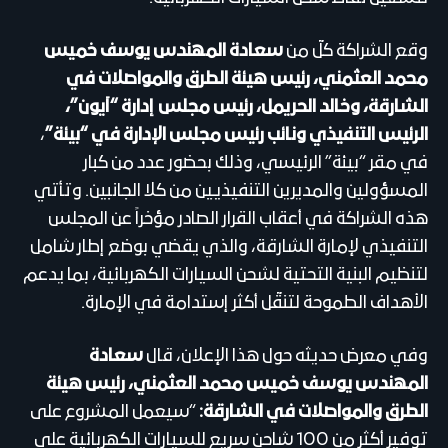
وقع الشراكة كلّ من
سعادة المهندس يوسف خميس
محمد العثمني، رئيس هيئة الطرق والمواصلات في
الشارقة، وخالد الحريمل، رئيس مجلس إدارة “آيون”،
الرئيس التنفيذي ونائب رئيس مجلس الإدارة في “بيئة”
،
في مقر “بيئة” الرئيسي، وذلك بحضور عدد من كبار
المسؤولين والمديرين التنفيذيين من كلا الجانبين. وتأتي
هذه الشراكة في أعقاب القرار الصادر مؤخراً عن المجلس
التنفيذي لإمارة الشارقة، والذي يقضي بوضع إطار شامل
لتنظيم البنية التحتية لشحن السيارات الكهربائية، بما يدعم
الأهداف الطموحة لتنقّل أكثر إستدامة في الإمارة.
وفي معرض حديثه حول هذا الإعلان، قال
سعادة
المهندس يوسف خميس محمد العثمني، رئيس هيئة
الطرق والمواصلات في الشارقة:
“سيعمل المشروع على
توفير أكثر من 100 شاحن سريع للسيارات الكهربائية على