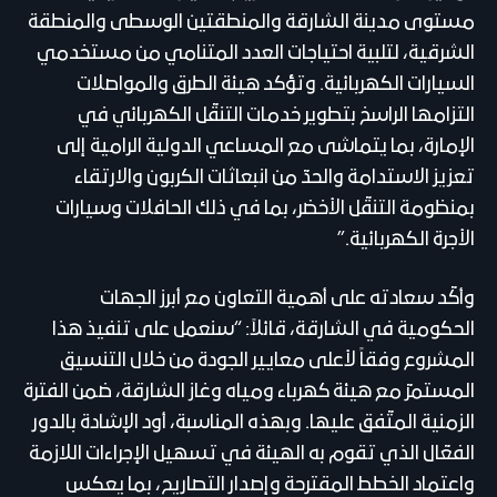
مستوى مدينة الشارقة والمنطقتين الوسطى والمنطقة
الشرقية، لتلبية احتياجات العدد المتنامي من مستخدمي
السيارات الكهربائية. وتؤكد هيئة الطرق والمواصلات
التزامها الراسخ بتطوير خدمات التنقّل الكهربائي في
الإمارة، بما يتماشى مع المساعي الدولية الرامية إلى
تعزيز الاستدامة والحدّ من انبعاثات الكربون والارتقاء
بمنظومة التنقّل الأخضر، بما في ذلك الحافلات وسيارات
الأجرة الكهربائية.”
وأكّد سعادته على أهمية التعاون مع أبرز الجهات
الحكومية في الشارقة، قائلاً: “سنعمل على تنفيذ هذا
المشروع وفقاً لأعلى معايير الجودة من خلال التنسيق
المستمرّ مع هيئة كهرباء ومياه وغاز الشارقة، ضمن الفترة
الزمنية المتّفق عليها. وبهذه المناسبة، أود الإشادة بالدور
الفعّال الذي تقوم به الهيئة في تسهيل الإجراءات اللازمة
واعتماد الخطط المقترحة وإصدار التصاريح، بما يعكس