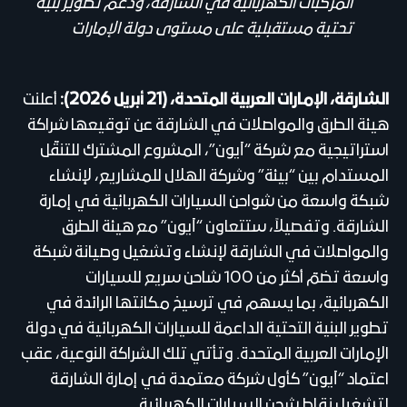
المركبات الكهربائية في الشارقة، ودعم تطوير بنية
تحتية مستقبلية على مستوى دولة الإمارات
الشارقة، الإمارات العربية المتحدة، (21 أبريل 2026):
أعلنت
هيئة الطرق والمواصلات في الشارقة عن توقيعها شراكة
استراتيجية مع شركة “آيون”، المشروع المشترك للتنقّل
المستدام بين “بيئة” وشركة الهلال للمشاريع، لإنشاء
شبكة واسعة من شواحن السيارات الكهربائية في إمارة
الشارقة. وتفصيلاً، ستتعاون “آيون” مع هيئة الطرق
والمواصلات في الشارقة لإنشاء وتشغيل وصيانة شبكة
واسعة تضمّ أكثر من 100 شاحن سريع للسيارات
الكهربائية، بما يسهم في ترسيخ مكانتها الرائدة في
تطوير البنية التحتية الداعمة للسيارات الكهربائية في دولة
الإمارات العربية المتحدة. وتأتي تلك الشراكة النوعية، عقب
اعتماد “آيون” كأول شركة معتمدة في إمارة الشارقة
لتشغيل نقاط شحن السيارات الكهربائية.