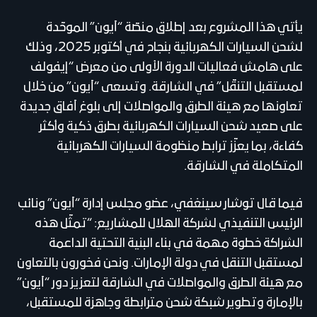
يأتي هذا المشروع بعد إطلاق منصّة “آيون” الموحّدة
لشحن السيارات الكهربائية بنجاح في أكتوبر 2025، وذلك
على هامش فعاليات الدورة الأولى من معرض “إيفولف
لمستقبل التنقّل” في الشارقة. وتسعى “آيون” من خلال
تعاونها مع هيئة الطرق والمواصلات إلى بلوغ آفاق جديدة
على صعيد شحن السيارات الكهربائية بطرق ذكية وأكثر
كفاءة، بما يعزّز ترابط منظومة السيارات الكهربائية
المتكاملة في الشارقة.
فيما قال توشار سينغفي، عضو مجلس إدارة “آيون” ونائب
الرئيس التنفيذي لشركة الهلال للمشاريع: “تمثّل هذه
الشراكة خطوة مهمة في بناء البنية التحتية الداعمة
لمستقبل التنقل في دولة الإمارات. ونحن فخورون بالتعاون
مع هيئة الطرق والمواصلات في الشارقة لتعزيز دور “آيون”
بالإمارة وتطوير شبكة شحن مترابطة وجاهزة للمستقبل،