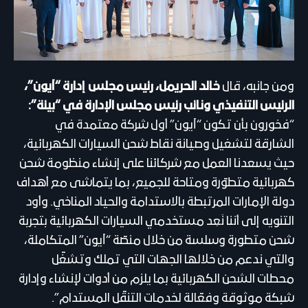
ومن جانبه، قال
خالد الحريمل، رئيس مجلس إدارة “آيون”،
الرئيس التنفيذي ونائب رئيس مجلس الإدارة في “بيئة”:
“فخورون بأن تكون “آيون” أول شركة معتمدة في
الشارقة لتشغيل وصيانة نقاط شحن السيارات الكهربائية،
حيث يسعدنا العمل مع شركائنا على إنشاء منظومة شحن
كهربائية متطوّرة ومتاحة للجميع، بما يتماشى مع أهداف
دولة الإمارات المرتبطة بالاستدامة والحياد المناخي. وأود
التنويه إلى أننا نَعِد مستخدمي السيارات الكهربائية بتجربة
شحن متطورة وسلسة من خلال منصّة “آيون” المتكاملة،
والتي ندعم من خلالها الجهات التي تملك وتشغّل
محطات الشحن الكهربائية بما يلزم من أدوات لإنشاء وإدارة
شبكة موثوقة وفعّالة لخدمات التنقّل المستدام”.